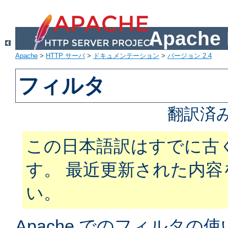
Apach
Apache
>
HTTP サーバ
>
ドキュメンテーション
>
バージョン 2.4
フィルタ
翻訳済
この日本語訳はすでに古
す。 最近更新された内
い。
Apache でのフィルタ