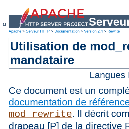
Serveu
Apache
>
Serveur HTTP
>
Documentation
>
Version 2.4
>
Rewrite
Utilisation de mod_
mandataire
Langues 
Ce document est un complé
documentation de référenc
. Il décrit co
mod_rewrite
drapeau [P] de la directive