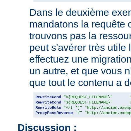
Dans le deuxième exe
mandatons la requête 
trouvons pas la ressou
peut s'avérer très utile
effectuez une migration
un autre, et que vous n
que tout le contenu a d
RewriteCond
"%{REQUEST_FILENAME}"
RewriteCond
"%{REQUEST_FILENAME}"
RewriteRule
"^/(.*)"
"http://ancien.exem
ProxyPassReverse
"/"
"http://ancien.exem
Discussion :