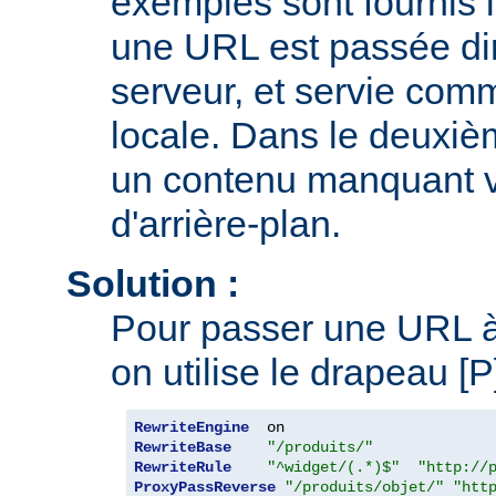
exemples sont fournis i
une URL est passée di
serveur, et servie comm
locale. Dans le deuxi
un contenu manquant v
d'arrière-plan.
Solution :
Pour passer une URL à 
on utilise le drapeau [
RewriteEngine
RewriteBase
"/produits/"
RewriteRule
"^widget/(.*)$"
"http://
ProxyPassReverse
"/produits/objet/"
"htt