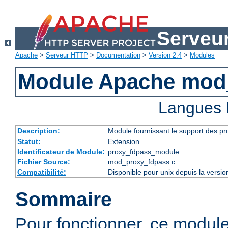
Serveu
Apache
>
Serveur HTTP
>
Documentation
>
Version 2.4
>
Modules
Module Apache mod
Langues 
Description:
Module fournissant le support des p
Statut:
Extension
Identificateur de Module:
proxy_fdpass_module
Fichier Source:
mod_proxy_fdpass.c
Compatibilité:
Disponible pour unix depuis la versi
Sommaire
Pour fonctionner, ce modul