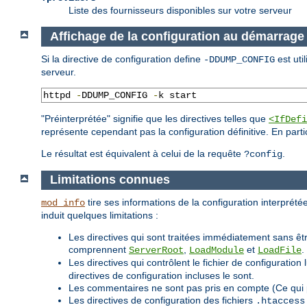
Liste des fournisseurs disponibles sur votre serveur
Affichage de la configuration au démarrage
Si la directive de configuration define
est uti
-DDUMP_CONFIG
serveur.
httpd 
-
DDUMP_CONFIG 
-
k start
"Préinterprétée" signifie que les directives telles que
<IfDefi
représente cependant pas la configuration définitive. En parti
Le résultat est équivalent à celui de la requête
.
?config
Limitations connues
tire ses informations de la configuration interprétée
mod_info
induit quelques limitations :
Les directives qui sont traitées immédiatement sans êtr
comprennent
,
et
.
ServerRoot
LoadModule
LoadFile
Les directives qui contrôlent le fichier de configurat
directives de configuration incluses le sont.
Les commentaires ne sont pas pris en compte (Ce qui 
Les directives de configuration des fichiers
.htaccess