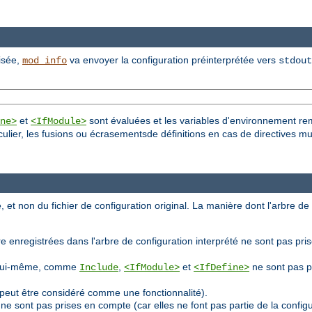
lisée,
va envoyer la configuration préinterprétée vers
mod_info
stdout
et
sont évaluées et les variables d'environnement re
ne>
<IfModule>
culier, les fusions ou écrasementsde définitions en cas de directives mu
, et non du fichier de configuration original. La manière dont l'arbre de
e enregistrées dans l'arbre de configuration interprété ne sont pas pri
ion lui-même, comme
,
et
ne sont pas p
Include
<IfModule>
<IfDefine>
peut être considéré comme une fonctionnalité).
ne sont pas prises en compte (car elles ne font pas partie de la confi