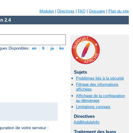
Modules
|
Directives
|
FAQ
|
Glossaire
|
Plan du site
n 2.4
gues Disponibles:
en
|
fr
|
ja
|
ko
Sujets
Problèmes liés à la sécurité
Filtrage des informations
affichées
Affichage de la configuration
au démarrage
Limitations connues
Directives
AddModuleInfo
guration de votre serveur :
Traitement des bugs