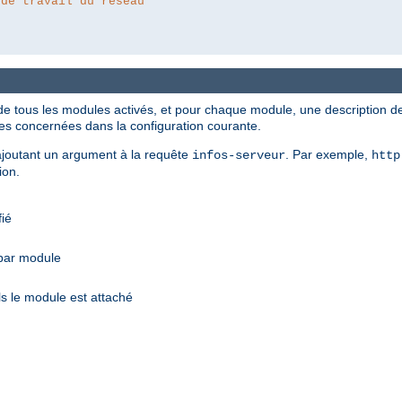
 de travail du réseau
de tous les modules activés, et pour chaque module, une description des
ves concernées dans la configuration courante.
n ajoutant un argument à la requête
. Par exemple,
infos-serveur
http
ion.
fié
 par module
s le module est attaché