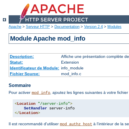
Apache
>
Serveur HTTP
>
Documentation
>
Version 2.4
>
Modules
Module Apache mod_info
Description:
Affiche une présentation complète de
Statut:
Extension
Identificateur de Module:
info_module
Fichier Source:
mod_info.c
Sommaire
Pour activer
, ajoutez les lignes suivantes à votre fichie
mod_info
<
Location
"/server-info"
>
SetHandler
</
Location
>
Il est recommandé d'utiliser
à l'intérieur de la s
mod_authz_host