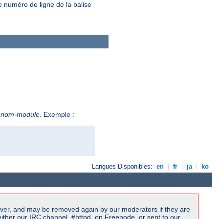
e numéro de ligne de la balise
e
nom-module
. Exemple :
Langues Disponibles:
en
|
fr
|
ja
|
ko
ver, and may be removed again by our moderators if they are
ither our IRC channel, #httpd, on Freenode, or sent to our