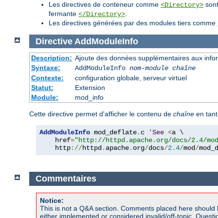
Les directives de conteneur comme
sont
<Directory>
fermante
.
</Directory>
Les directives générées par des modules tiers comme
Directive
AddModuleInfo
Description:
Ajoute des données supplémentaires aux inform
Syntaxe:
AddModuleInfo
nom-module
chaîne
Contexte:
configuration globale, serveur virtuel
Statut:
Extension
Module:
mod_info
Cette directive permet d'afficher le contenu de
chaîne
en tant
AddModuleInfo
 mod_deflate
.
c 
'
See
<
a \

    href
=
"http://httpd.apache.org/docs/2.4/mo
    http
://
httpd
.
apache
.
org
/
docs
/
2.4
/
mod
/
mod_
Commentaires
Notice:
This is not a Q&A section. Comments placed here should 
either implemented or considered invalid/off-topic. Ques