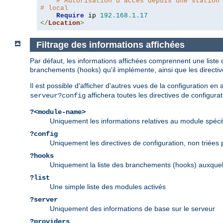
# Autorisation d'accès depuis une station
# local
Require
 ip 
192.168
.
1.17
</
Location
>
Filtrage des informations affichées
Par défaut, les informations affichées comprennent une liste 
branchements (hooks) qu'il implémente, ainsi que les directi
Il est possible d'afficher d'autres vues de la configuration e
affichera toutes les directives de configurat
serveur?config
?<module-name>
Uniquement les informations relatives au module spéci
?config
Uniquement les directives de configuration, non triées
?hooks
Uniquement la liste des branchements (hooks) auxquel
?list
Une simple liste des modules activés
?server
Uniquement des informations de base sur le serveur
?providers