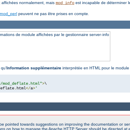
 affichées normalement, mais
est incapable de déterminer l
mod_info
mod_perl
peuvent ne pas être prises en compte.
ations de module affichées par le gestionnaire server-info
 qu'
Information supplémentaire
interprétée en HTML pour le modul
d/mod_deflate.html"
>
\

deflate
.
html
</
a
>
'
be pointed towards suggestions on improving the documentation or ser
tions on how to manage the Apache HTTP Server should be directed at e