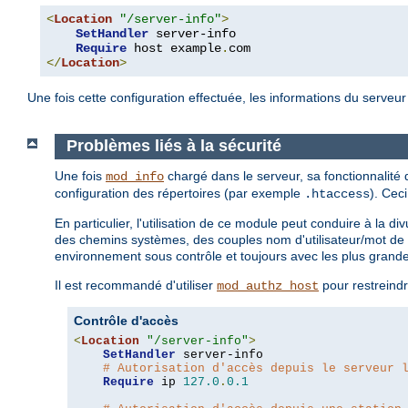
<
Location
"/server-info"
>
SetHandler
 server-info

Require
 host example
.
</
Location
>
Une fois cette configuration effectuée, les informations du serveu
Problèmes liés à la sécurité
Une fois
chargé dans le serveur, sa fonctionnalité
mod_info
configuration des répertoires (par exemple
). Cec
.htaccess
En particulier, l'utilisation de ce module peut conduire à la 
des chemins systèmes, des couples nom d'utilisateur/mot de 
environnement sous contrôle et toujours avec les plus grand
Il est recommandé d'utiliser
pour restreindr
mod_authz_host
Contrôle d'accès
<
Location
"/server-info"
>
SetHandler
 server-info

# Autorisation d'accès depuis le serveur 
Require
 ip 
127.0
.
0.1