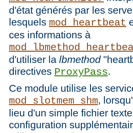
d'état générés par les serve
lesquels
e
mod_heartbeat
ces informations à
mod_lbmethod_heartbe
d'utiliser la
lbmethod
"heart
directives
.
ProxyPass
Ce module utilise les servi
, lorsqu
mod_slotmem_shm
lieu d'un simple fichier tex
configuration supplémentair