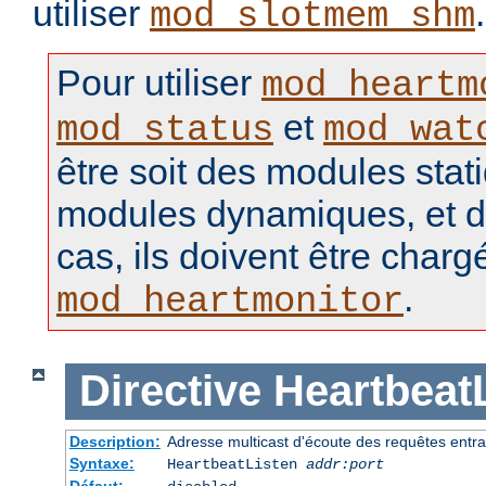
utiliser
.
mod_slotmem_shm
Pour utiliser
mod_heartm
et
mod_status
mod_wat
être soit des modules stat
modules dynamiques, et d
cas, ils doivent être charg
.
mod_heartmonitor
Directive
Heartbeat
Description:
Adresse multicast d'écoute des requêtes entr
Syntaxe:
HeartbeatListen
addr:port
Défaut: