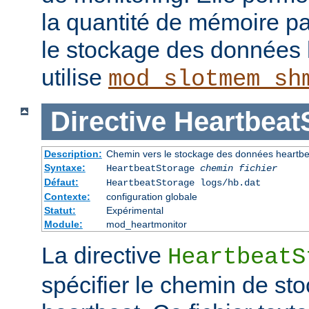
la quantité de mémoire p
le stockage des données 
utilise
mod_slotmem_sh
Directive
Heartbeat
Description:
Chemin vers le stockage des données heartbe
Syntaxe:
HeartbeatStorage
chemin fichier
Défaut:
HeartbeatStorage logs/hb.dat
Contexte:
configuration globale
Statut:
Expérimental
Module:
mod_heartmonitor
La directive
HeartbeatS
spécifier le chemin de s