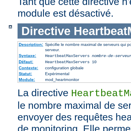
Tant que cette directive n'
module est désactivé.
Directive
Heartbeat
Description:
Spécifie le nombre maximal de serveurs qui p
serveur.
Syntaxe:
HeartbeatMaxServers
nombre-de-serveu
Défaut:
HeartbeatMaxServers 10
Contexte:
configuration globale
Statut:
Expérimental
Module:
mod_heartmonitor
La directive
HeartbeatM
le nombre maximal de ser
envoyer des requêtes hea
de monitoring. Elle permet