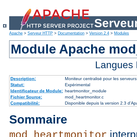
Serveu
Apache
>
Serveur HTTP
>
Documentation
>
Version 2.4
>
Modules
Module Apache mod
Langues 
Description:
Moniteur centralisé pour les serveur
Statut:
Expérimental
Identificateur de Module:
heartmonitor_module
Fichier Source:
mod_heartmonitor.c
Compatibilité:
Disponible depuis la version 2.3 d'A
Sommaire
interp
mod_heartmonitor