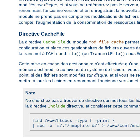
modifiés
sur disque
, et si vous ne redémarrez pas le serveur,
renommant l'ancienne version et en enregistrant la nouvelle s
module ne prend pas en compte les modifications de fichiers ré
compte, l'augmentation de la consommation de ressources finirai
Directive CacheFile
La directive
du module
permet 
CacheFile
mod_file_cache
configuration et place ces gestionnaires de fichiers ouverts 
le transmet à l'API
(ou
sous W
sendfile()
TransmitFile()
Cette mise en cache des gestionnaire n'est effectuée qu'une
mémoire est modifié au niveau du système de fichiers, vous
point, si des fichiers sont modifiés
sur disque
, et si vous ne 
mettre à jour les fichiers en renommant l'ancienne version et 
Note
Ne cherchez pas à trouver de directive qui met tous les fi
la directive
directive, et considérer cette comma
Include
find /www/htdocs -type f -print \
| sed -e 's/.*/mmapfile &/' > /www/conf/mma