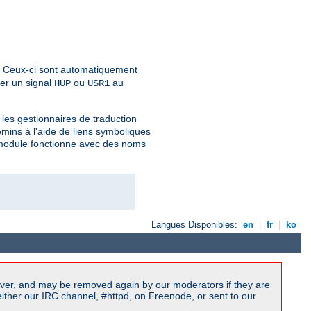
. Ceux-ci sont automatiquement
yer un signal
ou
au
HUP
USR1
les gestionnaires de traduction
ins à l'aide de liens symboliques
e module fonctionne avec des noms
Langues Disponibles:
en
|
fr
|
ko
ver, and may be removed again by our moderators if they are
ither our IRC channel, #httpd, on Freenode, or sent to our