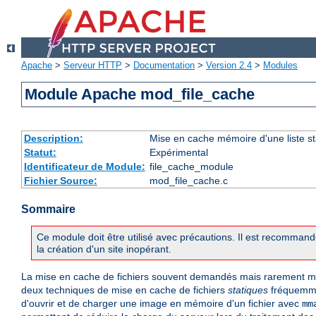
Apache
>
Serveur HTTP
>
Documentation
>
Version 2.4
>
Modules
Module Apache mod_file_cache
Description:
Mise en cache mémoire d'une liste sta
Statut:
Expérimental
Identificateur de Module:
file_cache_module
Fichier Source:
mod_file_cache.c
Sommaire
Ce module doit être utilisé avec précautions. Il est recommandé
la création d'un site inopérant.
La mise en cache de fichiers souvent demandés mais rarement mod
deux techniques de mise en cache de fichiers
statiques
fréquemmen
d'ouvrir et de charger une image en mémoire d'un fichier avec
mm