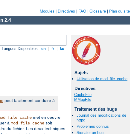
Modules
|
Directives
|
FAQ
|
Glossaire
|
Plan du site
n 2.4
Langues Disponibles:
en
|
fr
|
ko
Sujets
Utilisation de mod_file_cache
Directives
CacheFile
MMapFile
peut facilement conduire à
he
Traitement des bugs
Journal des modifications de
met en oeuvre
mod_file_cache
httpd
quer à
soit
mod_file_cache
Problèmes connus
ire
du fichier. Les deux techniques
Signaler un bug