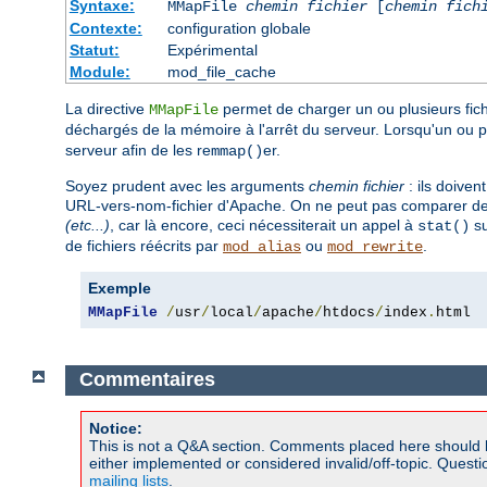
Syntaxe:
MMapFile
chemin fichier
[
chemin fich
Contexte:
configuration globale
Statut:
Expérimental
Module:
mod_file_cache
La directive
permet de charger un ou plusieurs fi
MMapFile
déchargés de la mémoire à l'arrêt du serveur. Lorsqu'un ou p
serveur afin de les re
er.
mmap()
Soyez prudent avec les arguments
chemin fichier
: ils doive
URL-vers-nom-fichier d'Apache. On ne peut pas comparer des
(etc...)
, car là encore, ceci nécessiterait un appel à
su
stat()
de fichiers réécrits par
ou
.
mod_alias
mod_rewrite
Exemple
MMapFile
/
usr
/
local
/
apache
/
htdocs
/
index
.
html
Commentaires
Notice:
This is not a Q&A section. Comments placed here should 
either implemented or considered invalid/off-topic. Ques
mailing lists
.