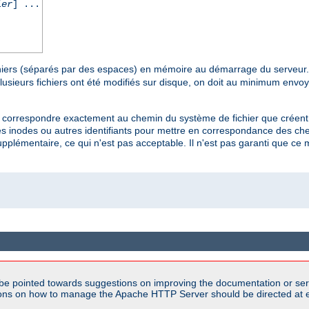
ier
] ...
chiers (séparés par des espaces) en mémoire au démarrage du serveur
lusieurs fichiers ont été modifiés sur disque, on doit au minimum envo
nt correspondre exactement au chemin du système de fichier que créent 
 inodes ou autres identifiants pour mettre en correspondance des chem
pplémentaire, ce qui n'est pas acceptable. Il n'est pas garanti que c
be pointed towards suggestions on improving the documentation or ser
tions on how to manage the Apache HTTP Server should be directed at e