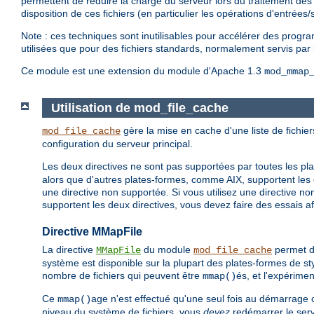
permettent de réduire la charge du serveur lors du traitement des 
disposition de ces fichiers (en particulier les opérations d'entrée
Note : ces techniques sont inutilisables pour accélérer des progr
utilisées que pour des fichiers standards, normalement servis par
Ce module est une extension du module d'Apache 1.3
mod_mmap
Utilisation de mod_file_cache
gère la mise en cache d'une liste de fichier
mod_file_cache
configuration du serveur principal.
Les deux directives ne sont pas supportées par toutes les p
alors que d'autres plates-formes, comme AIX, supportent les 
une directive non supportée. Si vous utilisez une directive n
supportent les deux directives, vous devez faire des essais af
Directive MMapFile
La directive
du module
permet de
MMapFile
mod_file_cache
système est disponible sur la plupart des plates-formes de styl
nombre de fichiers qui peuvent être
és, et l'expérime
mmap()
Ce
age n'est effectué qu'une seul fois au démarrage 
mmap()
niveau du système de fichiers, vous
devez
redémarrer le serve