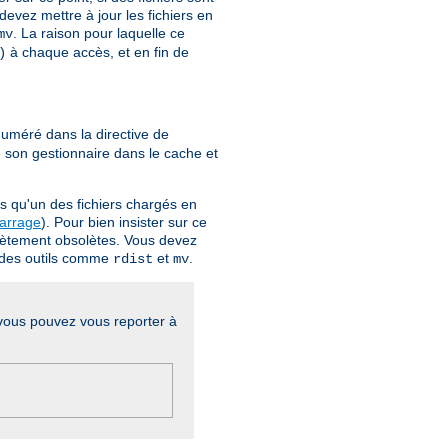
devez mettre à jour les fichiers en
. La raison pour laquelle ce
mv
à chaque accès, et en fin de
)
uméré dans la directive de
e son gestionnaire dans le cache et
s qu'un des fichiers chargés en
marrage
). Pour bien insister sur ce
plètement obsolètes. Vous devez
er des outils comme
et
.
rdist
mv
, vous pouvez vous reporter à