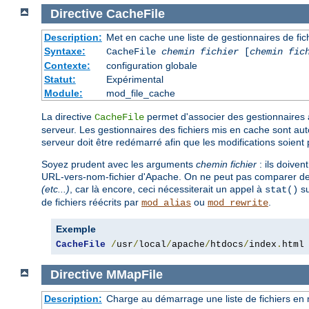
Directive
CacheFile
Description:
Met en cache une liste de gestionnaires de fi
Syntaxe:
CacheFile
chemin fichier
[
chemin fic
Contexte:
configuration globale
Statut:
Expérimental
Module:
mod_file_cache
La directive
permet d'associer des gestionnaires 
CacheFile
serveur. Les gestionnaires des fichiers mis en cache sont aut
serveur doit être redémarré afin que les modifications soient
Soyez prudent avec les arguments
chemin fichier
: ils doive
URL-vers-nom-fichier d'Apache. On ne peut pas comparer des
(etc...)
, car là encore, ceci nécessiterait un appel à
su
stat()
de fichiers réécrits par
ou
.
mod_alias
mod_rewrite
Exemple
CacheFile
/
usr
/
local
/
apache
/
htdocs
/
index
.
html
Directive
MMapFile
Description:
Charge au démarrage une liste de fichiers en