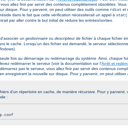
 vous allez finir par servir des contenus complètement obsolètes. Vous 
ur disque. Pour y parvenir, on peut utiliser des outils comme
et
rdist
side dans le fait que cette vérification nécessiterait un appel à
stat(
t par aller contre le but initial de réduire les entrées/sorties.
d'associer un
gestionnaire
ou
descripteur de fichier
à chaque fichier én
dans le cache. Lorsqu'un des fichier est demandé, le serveur sélectionn
indows).
 seule fois au démarrage ou redémarrage du système. Ainsi, chaque foi
devez
redémarrer le serveur (voir la documentation sur l'
Arrêt et redé
redémarrez pas le serveur, vous allez finir par servir des contenus com
en enregistrant la nouvelle sur disque. Pour y parvenir, on peut utilis
chiers d'un répertoire en cache, de manière récursive. Pour y parvenir
nde :
p.conf