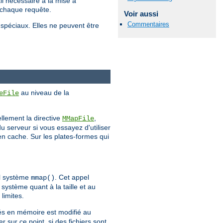
il nécessaire à la mise à
e chaque requête.
Voir aussi
Commentaires
 spéciaux. Elles ne peuvent être
au niveau de la
eFile
llement la directive
,
MMapFile
 serveur si vous essayez d'utiliser
en cache. Sur les plates-formes qui
el système
. Cet appel
mmap()
 système quant à la taille et au
limites.
gés en mémoire est modifié au
er sur ce point, si des fichiers sont