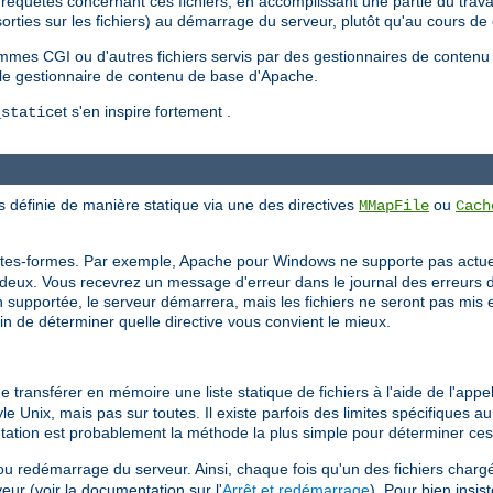
requêtes concernant ces fichiers, en accomplissant une partie du trava
s/sorties sur les fichiers) au démarrage du serveur, plutôt qu'au cours d
ammes CGI ou d'autres fichiers servis par des gestionnaires de contenu
 le gestionnaire de contenu de base d'Apache.
et s'en inspire fortement .
_static
s définie de manière statique via une des directives
ou
MMapFile
Cach
lates-formes. Par exemple, Apache pour Windows ne supporte pas actue
deux. Vous recevrez un message d'erreur dans le journal des erreurs du
on supportée, le serveur démarrera, mais les fichiers ne seront pas mis 
in de déterminer quelle directive vous convient le mieux.
 transférer en mémoire une liste statique de fichiers à l'aide de l'app
e Unix, mais pas sur toutes. Il existe parfois des limites spécifiques au
ntation est probablement la méthode la plus simple pour déterminer ces 
ou redémarrage du serveur. Ainsi, chaque fois qu'un des fichiers char
ur (voir la documentation sur l'
Arrêt et redémarrage
). Pour bien insist