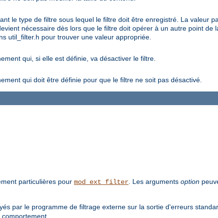
t le type de filtre sous lequel le filtre doit être enregistré. La va
ient nécessaire dès lors que le filtre doit opérer à un autre point de la
s util_filter.h pour trouver une valeur appropriée.
nt qui, si elle est définie, va désactiver le filtre.
ent qui doit être définie pour que le filtre ne soit pas désactivé.
tement particulières pour
. Les arguments
option
peuve
mod_ext_filter
s par le programme de filtrage externe sur la sortie d'erreurs standar
e comportement.