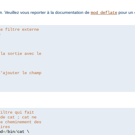
tion. Veuillez vous reporter à la documentation de
pour un 
mod_deflate
le filtre externe


 la sortie avec le
d'ajouter le champ
filtre qui fait
nde cat ; cat ne
le cheminement des
aires
md
=/
bin
/