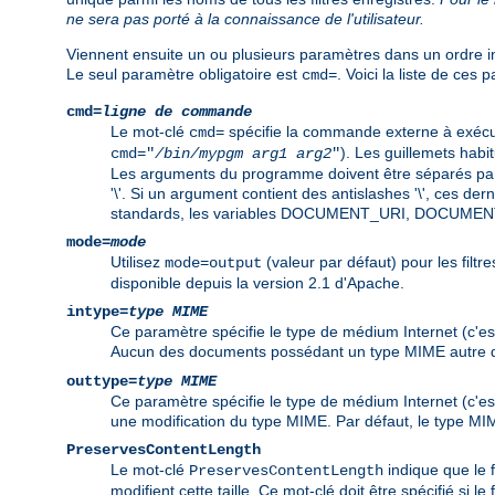
ne sera pas porté à la connaissance de l'utilisateur.
Viennent ensuite un ou plusieurs paramètres dans un ordre in
Le seul paramètre obligatoire est
. Voici la liste de ces 
cmd=
cmd=
ligne de commande
Le mot-clé
spécifie la commande externe à exécut
cmd=
). Les guillemets habi
cmd="
/bin/mypgm
arg1
arg2
"
Les arguments du programme doivent être séparés par 
'\'. Si un argument contient des antislashes '\', ces d
standards, les variables DOCUMENT_URI, DOCUMEN
mode=
mode
Utilisez
(valeur par défaut) pour les filtre
mode=output
disponible depuis la version 2.1 d'Apache.
intype=
type MIME
Ce paramètre spécifie le type de médium Internet (c'est
Aucun des documents possédant un type MIME autre qu
outtype=
type MIME
Ce paramètre spécifie le type de médium Internet (c'est
une modification du type MIME. Par défaut, le type MIM
PreservesContentLength
Le mot-clé
indique que le f
PreservesContentLength
modifient cette taille. Ce mot-clé doit être spécifié si le 