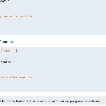
/
cat \

 plusieurs fois la
 réponse
filtre qui
xt
/
html \

 la sortie avec le
r le même traitement sans avoir à invoquer un programme externe.