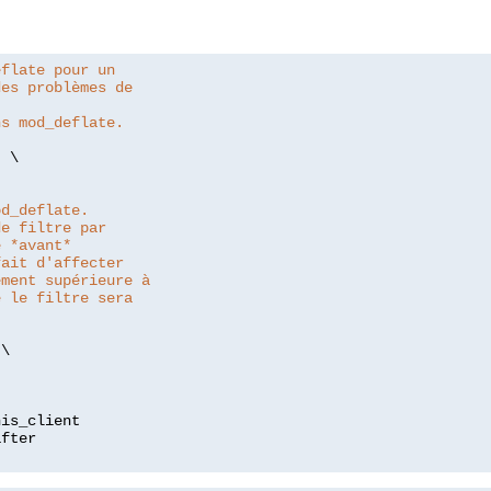
eflate pour un
des problèmes de
ns mod_deflate.
"
 \

od_deflate.
de filtre par
e *avant*
fait d'affecter
ement supérieure à
e le filtre sera
\

is_client
