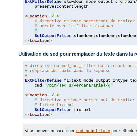
ExtFilterDefine
 slowdown mode
=
output cmd
=/
bin
    preservescontentlength

<
Location
"/"
>
# directive de base permettant de traiter
# sortie avec le filtre slowdown
#
SetOutputFilter
 slowdown
;
slowdown
;
</
Location
>
Utilisation de sed pour remplacer du texte dans la
# directive de mod_ext_filter définissant un 
# remplace du texte dans la réponse
#
ExtFilterDefine
 fixtext mode
=
output intype
=
te
    cmd
=
"/bin/sed s/verdana/arial/g"
<
Location
"/"
>
# directive de base permettant de traiter
# filtre fixtext
SetOutputFilter
</
Location
>
Vous pouvez aussi utiliser
pour effectue
mod_substitute