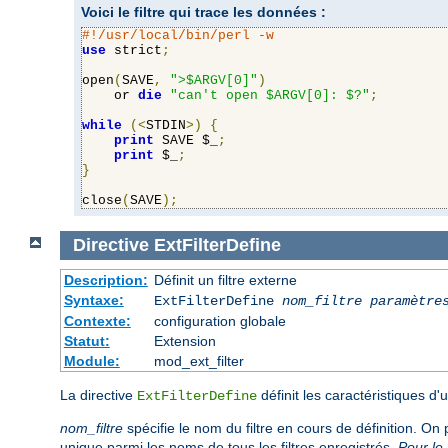
Voici le filtre qui trace les données :
#!/usr/local/bin/perl -w
use
 strict
;
open
(
SAVE
,
">$ARGV[0]"
)
    or 
die
"can't open $ARGV[0]: $?"
;
while
(<
STDIN
>)
{
print
 SAVE $_
;
print
 $_
;
}
close
(
SAVE
);
Directive
ExtFilterDefine
Description:
Définit un filtre externe
Syntaxe:
ExtFilterDefine
nom_filtre
paramètre
Contexte:
configuration globale
Statut:
Extension
Module:
mod_ext_filter
La directive
définit les caractéristiques d
ExtFilterDefine
nom_filtre
spécifie le nom du filtre en cours de définition. On 
unique parmi les noms de tous les filtres enregistrés.
Pour le