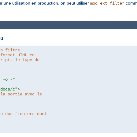
une utilisation en production, on peut utiliser
comme
mod_ext_filter
nu
un filtre
 format HTML en
cript, le type du
c -o -"
tdocs/c"
>
 la sortie avec le
pe des fichiers dont