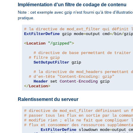
Implémentation d'un filtre de codage de contenu
Note : cet exemple avec gzip n'est fourni qu'à titre d'illustra
pratique.
# la directive de mod_ext_filter qui définit 
ExtFilterDefine
 gzip mode
=
output cmd
=/
bin
/
gzip
<
Location
"/gzipped"
>
# directive de base permettant de traiter
# filtre gzip
SetOutputFilter
 gzip

# la directive de mod_headers permettant 
# d'en-tête "Content-Encoding: gzip"
Header
 set 
Content
-
Encoding
</
Location
>
Ralentissement du serveur
# directive de mod_ext_filter définissant un 
# passer tous les flux en sortie par la comma
# modifie rien ; elle ne fait que compliquer 
# flux et consommer des ressources supplément
ExtFilterDefine
 slowdown mode
=
output c