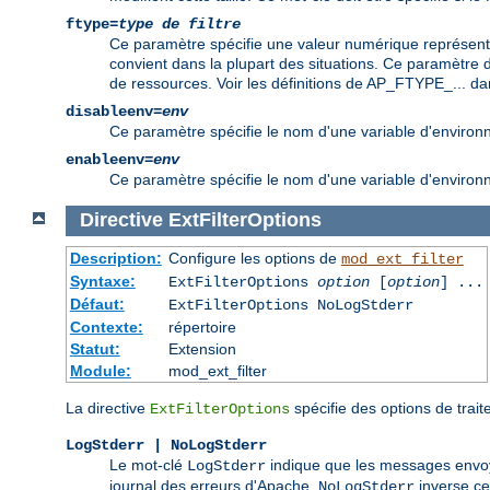
ftype=
type de filtre
Ce paramètre spécifie une valeur numérique représentan
convient dans la plupart des situations. Ce paramètre dev
de ressources. Voir les définitions de AP_FTYPE_... dan
disableenv=
env
Ce paramètre spécifie le nom d'une variable d'environneme
enableenv=
env
Ce paramètre spécifie le nom d'une variable d'environnem
Directive
ExtFilterOptions
Description:
Configure les options de
mod_ext_filter
Syntaxe:
ExtFilterOptions
option
[
option
] ...
Défaut:
ExtFilterOptions NoLogStderr
Contexte:
répertoire
Statut:
Extension
Module:
mod_ext_filter
La directive
spécifie des options de trai
ExtFilterOptions
LogStderr | NoLogStderr
Le mot-clé
indique que les messages envoyé
LogStderr
journal des erreurs d'Apache.
inverse c
NoLogStderr