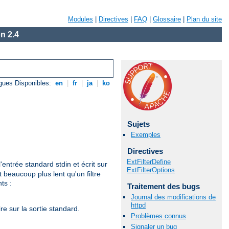
Modules
|
Directives
|
FAQ
|
Glossaire
|
Plan du site
n 2.4
gues Disponibles:
en
|
fr
|
ja
|
ko
Sujets
Exemples
Directives
ExtFilterDefine
'entrée standard stdin et écrit sur
ExtFilterOptions
 beaucoup plus lent qu'un filtre
ts :
Traitement des bugs
Journal des modifications de
httpd
re sur la sortie standard.
Problèmes connus
Signaler un bug