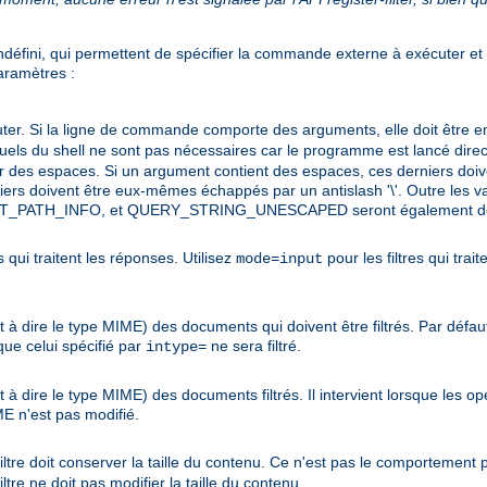
défini, qui permettent de spécifier la commande externe à exécuter et c
paramètres :
er. Si la ligne de commande comporte des arguments, elle doit être e
tuels du shell ne sont pas nécessaires car le programme est lancé direc
des espaces. Si un argument contient des espaces, ces derniers doiv
erniers doivent être eux-mêmes échappés par un antislash '\'. Outre les
T_PATH_INFO, et QUERY_STRING_UNESCAPED seront également défi
s qui traitent les réponses. Utilisez
pour les filtres qui trai
mode=input
 à dire le type MIME) des documents qui doivent être filtrés. Par défaut
e celui spécifié par
ne sera filtré.
intype=
 à dire le type MIME) des documents filtrés. Il intervient lorsque les o
E n'est pas modifié.
iltre doit conserver la taille du contenu. Ce n'est pas le comportement pa
filtre ne doit pas modifier la taille du contenu.