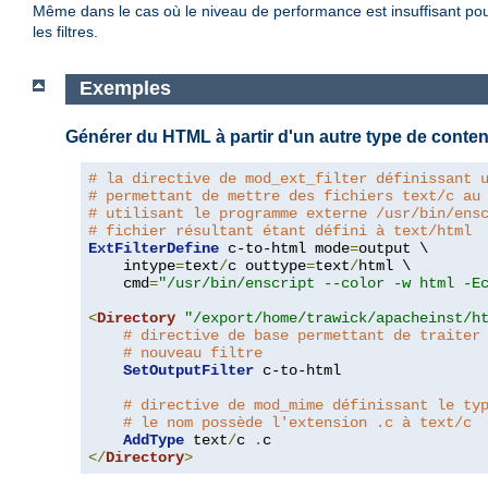
Même dans le cas où le niveau de performance est insuffisant pour 
les filtres.
Exemples
Générer du HTML à partir d'un autre type de conte
# la directive de mod_ext_filter définissant 
# permettant de mettre des fichiers text/c au
# utilisant le programme externe /usr/bin/ens
# fichier résultant étant défini à text/html
ExtFilterDefine
 c-to-html mode
=
output \

    intype
=
text
/
c outtype
=
text
/
html \

    cmd
=
"/usr/bin/enscript --color -w html -E
<
Directory
"/export/home/trawick/apacheinst/h
# directive de base permettant de traiter
# nouveau filtre
SetOutputFilter
 c-to-html

# directive de mod_mime définissant le ty
# le nom possède l'extension .c à text/c
AddType
 text
/
c 
.
</
Directory
>