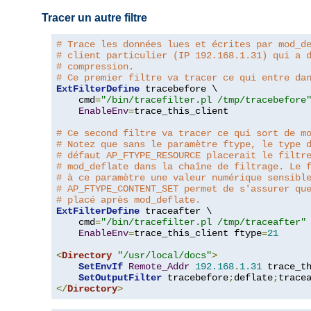
Tracer un autre filtre
# Trace les données lues et écrites par mod_d
# client particulier (IP 192.168.1.31) qui a 
# compression.
# Ce premier filtre va tracer ce qui entre da
ExtFilterDefine
 tracebefore \

    cmd
=
"/bin/tracefilter.pl /tmp/tracebefore
EnableEnv
=
trace_this_client

# Ce second filtre va tracer ce qui sort de m
# Notez que sans le paramètre ftype, le type 
# défaut AP_FTYPE_RESOURCE placerait le filtr
# mod_deflate dans la chaîne de filtrage. Le 
# à ce paramètre une valeur numérique sensibl
# AP_FTYPE_CONTENT_SET permet de s'assurer qu
# placé après mod_deflate.
ExtFilterDefine
 traceafter \

    cmd
=
"/bin/tracefilter.pl /tmp/traceafter"
 
EnableEnv
=
trace_this_client ftype
=
21
<
Directory
"/usr/local/docs"
>
SetEnvIf
Remote_Addr
192.168
.
1.31
 trace_th
SetOutputFilter
 tracebefore
;
deflate
;
</
Directory
>