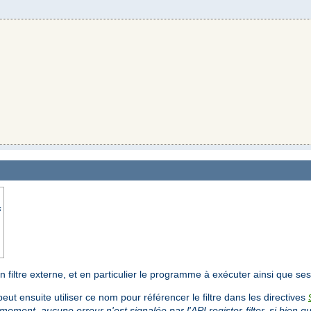
s
'un filtre externe, et en particulier le programme à exécuter ainsi que s
peut ensuite utiliser ce nom pour référencer le filtre dans les directives
 moment, aucune erreur n'est signalée par l'API register-filter, si bien