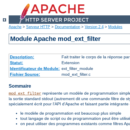
Apache
>
Serveur HTTP
>
Documentation
>
Version 2.4
>
Modules
Module Apache mod_ext_filter
Description:
Fait traiter le corps de la réponse p
Statut:
Extension
Identificateur de Module:
ext_filter_module
Fichier Source:
mod_ext_filter.c
Sommaire
représente un modèle de programmation simple
mod_ext_filter
la sortie standard stdout (autrement dit une commande filtre de sty
spécialement écrit pour l'API d'Apache et faisant partie intégrant
le modèle de programmation est beaucoup plus simple
tout langage de script ou de programmation peut être utilisé
on peut utiliser des programmes existants comme filtres Ap