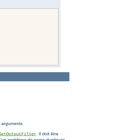
es arguments.
. Il doit être
SetOutputFilter
 qu'un problème de noms dupliqués