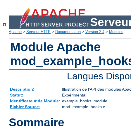
Serveu
Apache
>
Serveur HTTP
>
Documentation
>
Version 2.4
>
Modules
Module Apache
mod_example_hook
Langues Dispo
Description:
Illustration de l'API des modules Apa
Statut:
Expérimental
Identificateur de Module:
example_hooks_module
Fichier Source:
mod_example_hooks.c
Sommaire