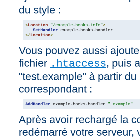
du style :
<
Location
"/example-hooks-info"
>
SetHandler
</
Location
>
Vous pouvez aussi ajouter
fichier
, puis 
.htaccess
"test.example" à partir du 
correspondant :
AddHandler
 example-hooks-handler 
".example"
Après avoir rechargé la c
redémarré votre serveur, 