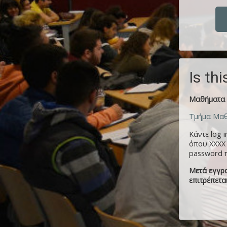
Is thi
Μαθήματα 
Τμήμα Μαθ
Κάντε log 
όπου XXXX
password π
Μετά εγγρα
επιτρέπεται