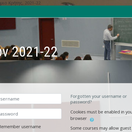
ιο Κρήτης, 2021-22
ν 2021-22
ername
Forgotten your username or
password?
ssword
Cookies must be enabled in yo
browser
Remember username
Some courses may allow guest